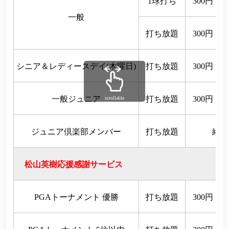
1球打ち
300円
一般
打ち放題
300円
シニア＆レディースデイ(木曜日)
打ち放題
300円
一般ジュニア
打ち放題
300円
scrollable
ジュニア倶楽部メンバー
打ち放題
終日
松山英樹応援感謝サービス
PGAトーナメント 優勝
打ち放題
300円