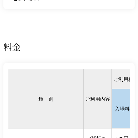
料金
ご利用料
種 別
ご利用内容
入場料